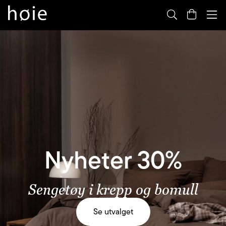
By
m
Se
utvalget
Nyheter 30%
Sengetøy i krepp og bomull
Se utvalget