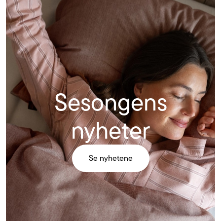
nyhetene
Sesongens
nyheter
Se nyhetene