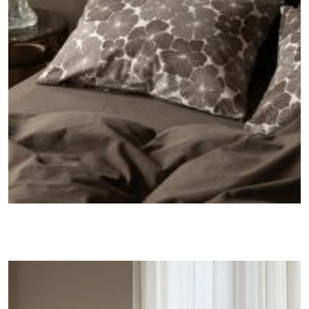
Til
salget