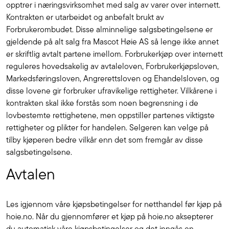
opptrer i næringsvirksomhet med salg av varer over internett.
Kontrakten er utarbeidet og anbefalt brukt av
Forbrukerombudet. Disse alminnelige salgsbetingelsene er
gjeldende på alt salg fra Mascot Høie AS så lenge ikke annet
er skriftlig avtalt partene imellom. Forbrukerkjøp over internett
reguleres hovedsakelig av avtaleloven, Forbrukerkjøpsloven,
Markedsføringsloven, Angrerettsloven og Ehandelsloven, og
disse lovene gir forbruker ufravikelige rettigheter. Vilkårene i
kontrakten skal ikke forstås som noen begrensning i de
lovbestemte rettighetene, men oppstiller partenes viktigste
rettigheter og plikter for handelen. Selgeren kan velge på
tilby kjøperen bedre vilkår enn det som fremgår av disse
salgsbetingelsene.
Avtalen
Les igjennom våre kjøpsbetingelser for netthandel før kjøp på
hoie.no. Når du gjennomfører et kjøp på hoie.no aksepterer
du automatisk våre kjøpsbetingelser og det inngås en