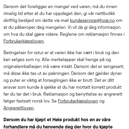
Dersom det foreligger en mangel ved varen, må du innen
rimelig tid etter at du har oppdaget den, gi vår nettbutikk
skriftlig beskjed om dette via mail
kundeservice@hoie.no
om
at du påberoper deg mangelen. Vi vil da gi deg informasjon
om hva du skal gjøre videre. Reglene om reklamasjon finnes i
Forbrukerkjøpsloven
.
Betingelser for retur er at varen ikke har vært i bruk og den
kan selges som ny. Alle merkelapper skal henge på og
originalemballasjen må være intakt. Dersom det er sengesett,
må disse ikke tas ut av pakningen. Dersom det gjelder dyner
og puter er viktig at forseglingen ikke er brutt. Det er ditt
ansvar som kunde å sjekke at du har mottatt korrekt produkt
før du tar det i bruk. Reklamasjon og benyttelse av angrerett
følger fastsatt norsk lov. Se
Forbrukerkjøpsloven
og
Angrerettloven
.
Dersom du har kjøpt et Høie produkt hos en av våre
forhandlere må du henvende deg der hvor du kjøpte