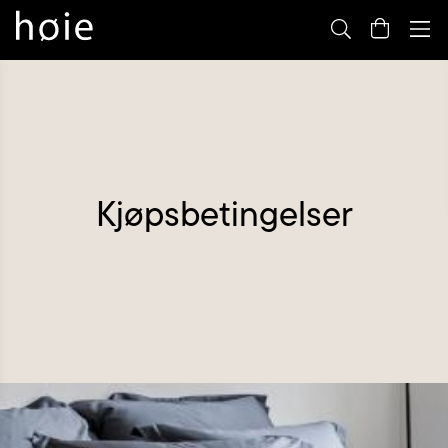
By
m
Kjøpsbetingelser