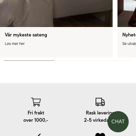
Vår mykeste sateng
Nyhet
Les mer her
Se utval
Fri frakt
Rask levering
over 1000,-
2-5 virkedager
CHAT