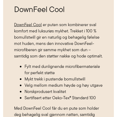
DownFeel Cool
DownFeel Cool
er puten som kombinerer sval
komfort med luksuriøs mykhet. Trekket i 100 %
bomullstwill gir en naturlig og behagelig følelse
mot huden, mens den innovative DownFeel-
microfiberen gir samme mykhet som dun –
samtidig som den støtter nakke og hode optimalt.
Fylt med dunlignende microfibermateriale
for perfekt støtte
Mykt trekk i pustende bomullstwill
Velg mellom medium høyde og høy utgave
Norskprodusert kvalitet
Sertifisert etter Oeko-Tex® Standard 100
Med DownFeel Cool får du en pute som holder
deg behagelig sval gjennom natten, samtidig