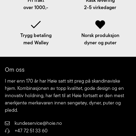
Fri frakt
Rask levering
over 1000,-
2-5 virkedager
Trygg betaling
Norsk produksjon
med Walley
dyner og puter
Om oss
I mer enn 170 år har Høie satt sitt preg på skandinaviske
hjem. Kombinasjonen av topp kvalitet, gode design og en
innovativ holdning, har ført til at Høie fortsatt er den mest
anerkjente merkevaren innen sengetøy, dyner, puter og
pledd.
kundeservice@hoie.no
+47 72 51 33 60