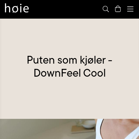
By
m
Puten som kjøler -
DownFeel Cool