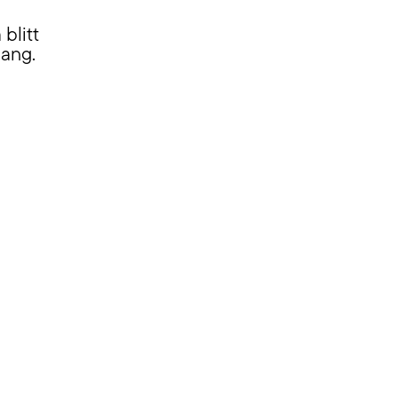
blitt
gang.