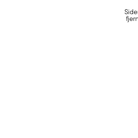
Side
fjer