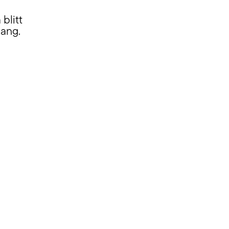
blitt
gang.