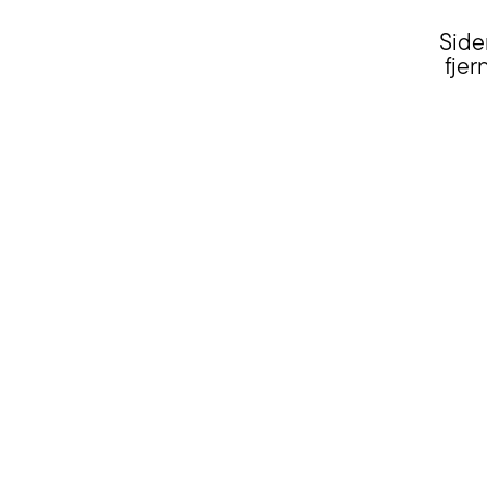
Side
fjer