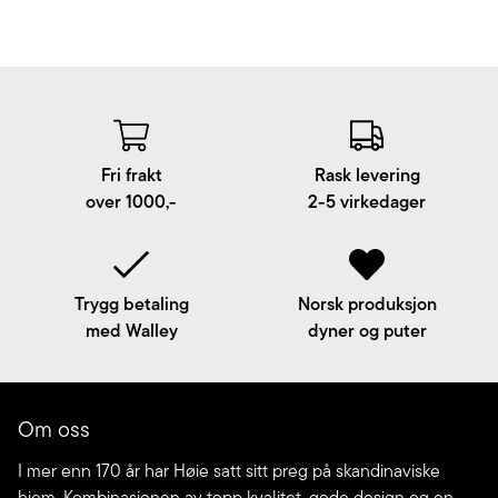
Fri frakt
Rask levering
over 1000,-
2-5 virkedager
Trygg betaling
Norsk produksjon
med Walley
dyner og puter
Om oss
I mer enn 170 år har Høie satt sitt preg på skandinaviske
hjem. Kombinasjonen av topp kvalitet, gode design og en