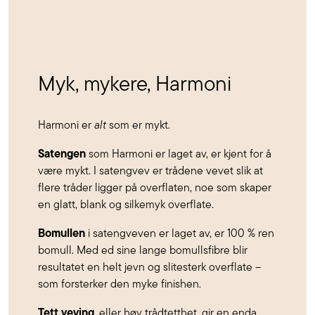
Myk, mykere, Harmoni
Harmoni er
alt
som er mykt.
Satengen
som Harmoni er laget av, er kjent for å
være mykt. I satengvev er trådene vevet slik at
flere tråder ligger på overflaten, noe som skaper
en glatt, blank og silkemyk overflate.
Bomullen
i satengveven er laget av, er 100 % ren
bomull. Med ed sine lange bomullsfibre blir
resultatet en helt jevn og slitesterk overflate –
som forsterker den myke finishen.
Tett veving
, eller høy trådtetthet, gir en enda