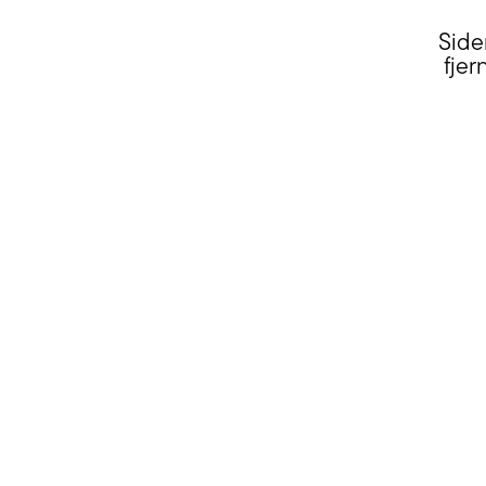
Side
fjer