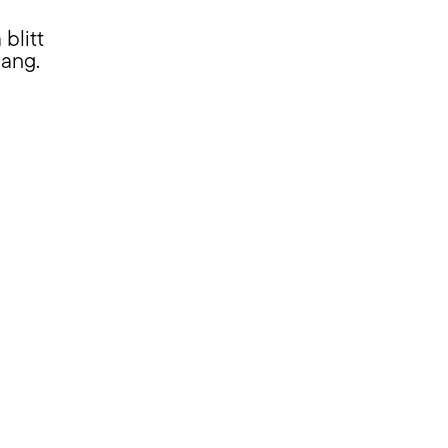
blitt
gang.