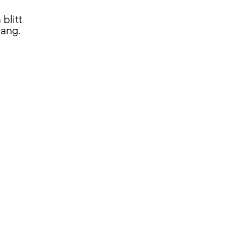
blitt
gang.