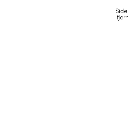
Side
fjer