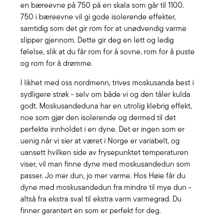
en bæreevne på 750 på en skala som går til 1100.
750 i bæreevne vil gi gode isolerende effekter,
samtidig som det gir rom for at unødvendig varme
slipper gjennom. Dette gir deg en lett og ledig
følelse, slik at du får rom for å sovne, rom for å puste
og rom for å drømme.
I likhet med oss nordmenn, trives moskusanda best i
sydligere strøk - selv om både vi og den tåler kulda
godt. Moskusandeduna har en utrolig klebrig effekt,
noe som gjør den isolerende og dermed til det
perfekte innholdet i en dyne. Det er ingen som er
uenig når vi sier at været i Norge er variabelt, og
uansett hvilken side av frysepunktet temperaturen
viser, vil man finne dyne med moskusandedun som
passer. Jo mer dun, jo mer varme. Hos Høie får du
dyne med moskusandedun fra mindre til mye dun -
altså fra ekstra sval til ekstra varm varmegrad. Du
finner garantert en som er perfekt for deg.