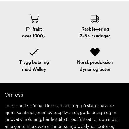
Fri frakt
Rask levering
over 1000,-
2-5 virkedager
Trygg betaling
Norsk produksjon
med Walley
dyner og puter
Om oss
I mer enn 170 år har Høie satt sitt preg på skandinaviske
hjem. Kombinasjonen av topp kvalitet, gode design og en
innovativ holdning, har ført til at Høie fortsatt er den mest
anerkjente merkevaren innen sengetøy, dyner, puter og