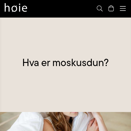
By
m
Hva er moskusdun?